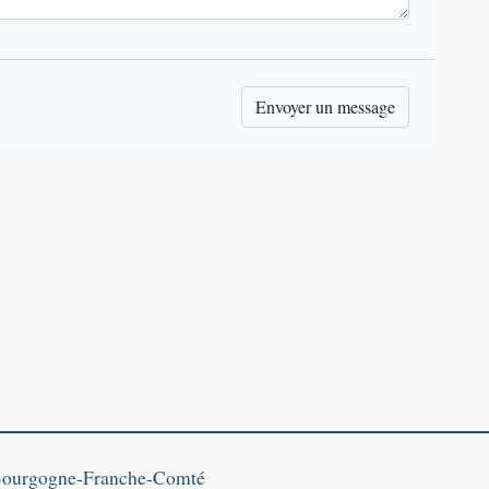
Bourgogne‑Franche‑Comté