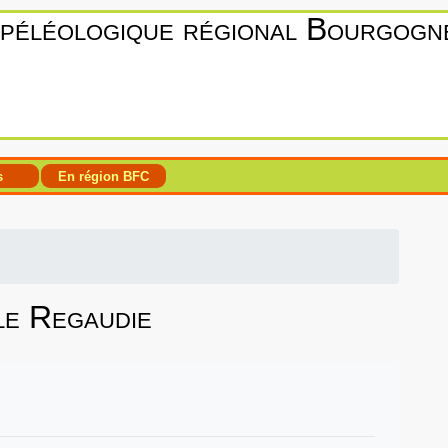
spéléologique régional Bourgog
s
En région BFC
le Regaudie