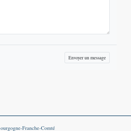
Bourgogne‑Franche‑Comté