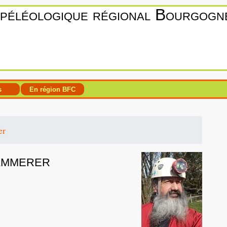
spéléologique régional Bourgog
s
En région BFC
er
ammerer